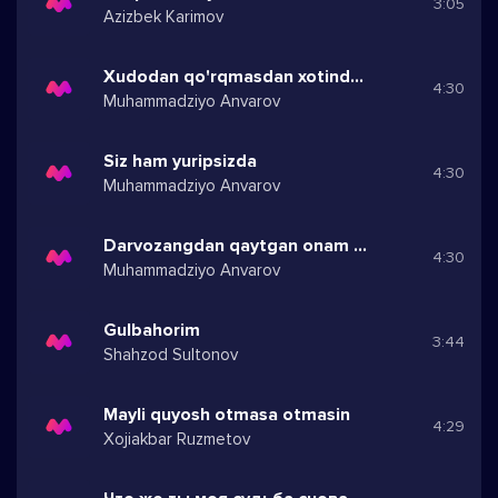
3:05
Azizbek Karimov
Xudodan qo'rqmasdan xotindan cho'chib
4:30
Muhammadziyo Anvarov
Siz ham yuripsizda
4:30
Muhammadziyo Anvarov
Darvozangdan qaytgan onam emasmidi
4:30
Muhammadziyo Anvarov
Gulbahorim
3:44
Shahzod Sultonov
Mayli quyosh otmasa otmasin
4:29
Xojiakbar Ruzmetov