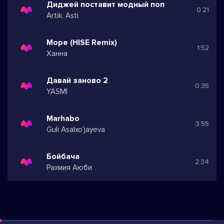
Диджей поставит модный поп
0:21
Artik, Asti
Море (HISE Remix)
1:52
Ханна
Давай заново 2
0:35
YASMI
Marhabo
3:55
Guli Asalxo'jayeva
Бойбача
2:34
Рахмия Аюби