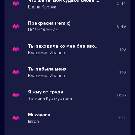
Что же ты моя судьба снова затеваешь
3:44
Елена Карпук
Прекрасна (remix)
0:49
ПОЛНОЛУНИЕ
Ты заходила ко мне без звонка
1:10
Владимир Иванов
Ты забыла меня
1:10
Владимир Иванов
Я жму от груди
0:56
Татьяна Курткуртова
Muzayana
3:37
Imron