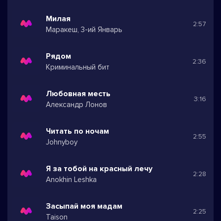
Милая
2:57
Маракеш, 3-ий Январь
Рядом
2:36
Криминальный бит
Любовная месть
3:16
Александр Лонов
Читать по ночам
2:55
Johnyboy
Я за тобой на красный лечу
2:28
Anokhin Leshka
Засыпай моя мадам
2:25
Taison