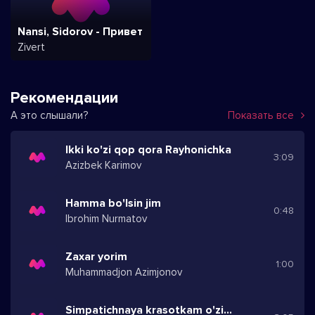
Nansi, Sidorov - Привет
Zivert
Рекомендации
А это слышали?
Показать все
Ikki ko'zi qop qora Rayhonichka
3:09
Azizbek Karimov
Hamma bo'lsin jim
0:48
Ibrohim Nurmatov
Zaxar yorim
1:00
Muhammadjon Azimjonov
Simpatichnaya krasotkam o'zimni