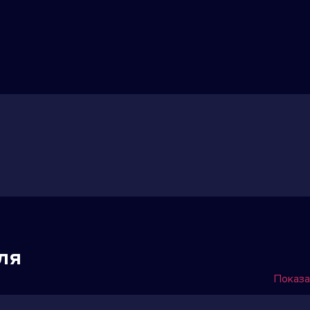
ля
Показа