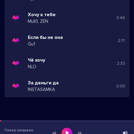
Хочу к тебе
3:49
Mull3, ZEN
Если бы не она
2:17
Guf
Чё хочу
2:32
NLO
За деньги да
2:00
INSTASAMKA
Плеер загружен