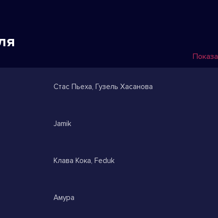
ля
Показа
Стас Пьеха, Гузель Хасанова
Jamik
Клава Кока, Feduk
Амура