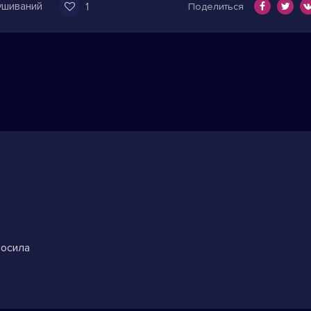
ушиваний
1
Поделиться
носила