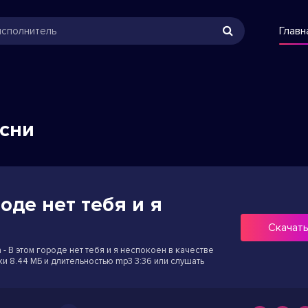
Главн
есни
оде нет тебя и я
н
Скачат
 - В этом городе нет тебя и я неспокоен в качестве
ки 8.44 МБ и длительностью mp3 3:36 или слушать