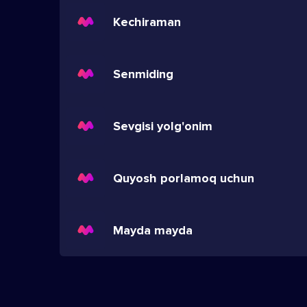
Kechiraman
Senmiding
Sevgisi yolg'onim
Quyosh porlamoq uchun
Mayda mayda