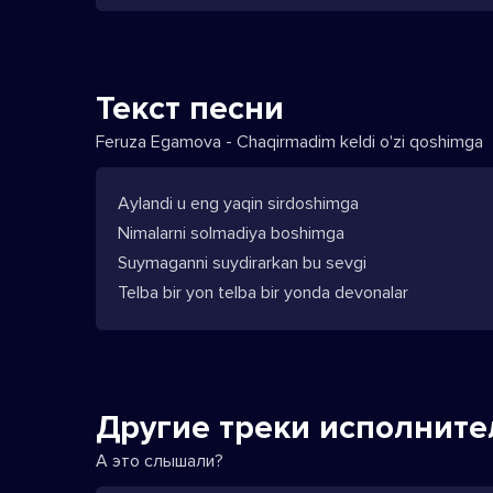
Текст песни
Feruza Egamova - Chaqirmadim keldi o'zi qoshimga
Aylandi u eng yaqin sirdoshimga
Nimalarni solmadiya boshimga
Suymaganni suydirarkan bu sevgi
Telba bir yon telba bir yonda devonalar
Другие треки исполните
А это слышали?