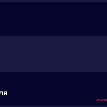
ля
Показа