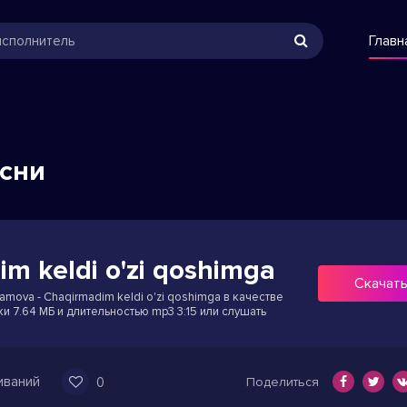
Главн
есни
m keldi o'zi qoshimga
Скачат
amova - Chaqirmadim keldi o'zi qoshimga в качестве
ки 7.64 МБ и длительностью mp3 3:15 или слушать
иваний
0
Поделиться