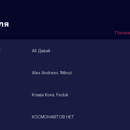
ля
Показа
у
All Давай
Alex Andreev, 1Minut
Клава Кока, Feduk
КОСМОНАВТОВ НЕТ