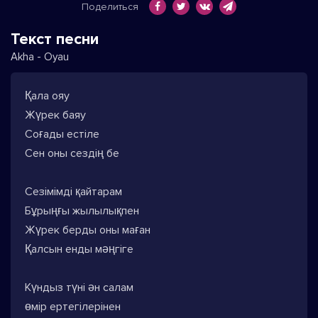
Поделиться
Текст песни
Akha - Oyau
Қала ояу
Жүрек баяу
Соғады естіле
Сен оны сездің бе
Сезімімді қайтарам
Бұрыңғы жылылықпен
Жүрек берды оны маған
Қалсын енды мәңгіге
Күндыз түні ән салам
өмір ертегілерінен