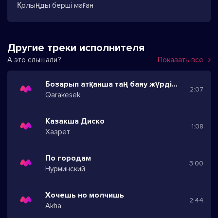
Қолыңды берші маған
Другие треки исполнителя
А это слышали?
Показать все
Бозарып атқанша таң баяу жүрдің сен де ояу
2:07
Qarakesek
Казакша Диско
1:08
Хазрет
По городам
3:00
Нурминский
Хочешь но молчишь
2:44
Akha