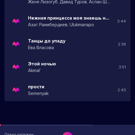
Женя Лизогуб, Давид Туров, Аслан Шукаша
Нежная принцесса моя знаешь нет мне жизни без тебя
3:44
Азат Раимбердиев, Ulukmanapo
Танцы до упаду
2:38
Ева Власова
Этой ночью
3:51
Akmal'
прости
2:43
Semenyak
Плеер загружен