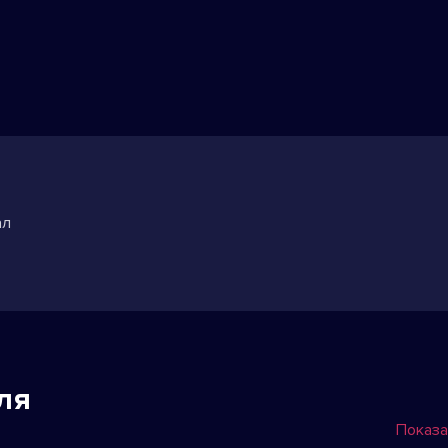
ал
ля
Показа