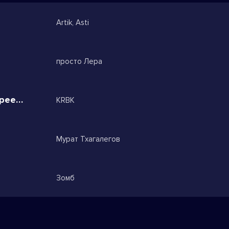
Artik, Asti
просто Лера
Думал художник но не рисую (speed up)
KRBK
Мурат Тхагалегов
Зомб