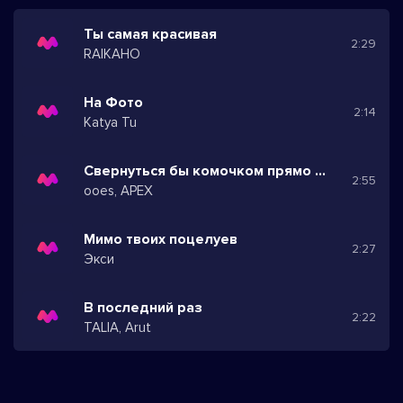
Ты самая красивая
2:29
RAIKAHO
На Фото
2:14
Katya Tu
Свернуться бы комочком прямо на твоих коленях
2:55
ooes, APEX
Мимо твоих поцелуев
2:27
Экси
В последний раз
2:22
TALIA, Arut