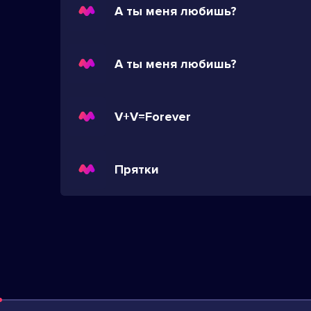
А ты меня любишь?
А ты меня любишь?
V+V=Forever
Прятки