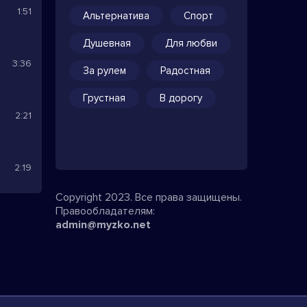
1:51
Альтернатива
Спорт
Душевная
Для любви
3:36
За рулем
Радостная
Грустная
В дорогу
2:21
2:19
Copyright 2023. Все права защищены.
Правообладателям:
admin@myzko.net