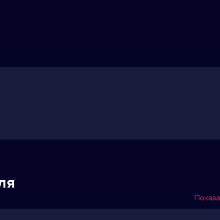
ля
Показа