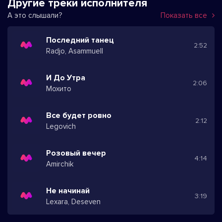
Другие треки исполнителя
А это слышали?
Показать все
Последний танец
2:52
Radjo, Asammuell
И До Утра
2:06
Мохито
Все будет ровно
2:12
Legovich
Розовый вечер
4:14
Amirchik
Не начинай
3:19
Lexara, Deseven