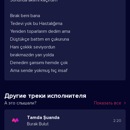
Sonunda aklımı kaçırdım
Bırak beni bana
Tedevi yok bu Hastalığıma
Yeniden toparlarım dedim ama
Düştükçe battım en çukuruna
Hani çokkk seviyordun
bırakmazdın yarı yolda
Denedim şansımı hemde çok
Ama sende yokmuş hiç insaf
Другие треки исполнителя
А это слышали?
Показать все
Tamda Şuanda
2:20
Burak Bulut