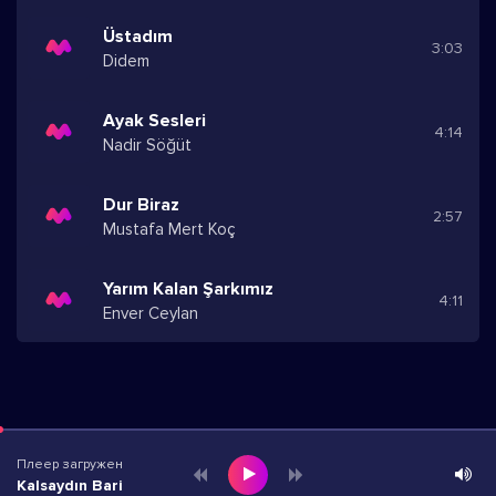
Üstadım
3:03
Didem
Ayak Sesleri
4:14
Nadir Söğüt
Dur Biraz
2:57
Mustafa Mert Koç
Yarım Kalan Şarkımız
4:11
Enver Ceylan
Плеер загружен
Kalsaydın Bari