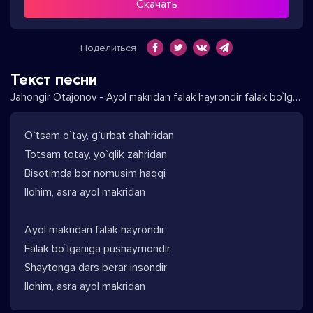
Скачать
Поделиться
Текст песни
Jahongir Otajonov - Ayol makridan falak hayrondir falak bo`lganiga pushaymondir
O`tsam o`tay, g`urbat shahridan
Totsam totay, yo`qlik zahridan
Bisotimda bor nomusim haqqi
Ilohim, asra ayol makridan
Ayol makridan falak hayrondir
Falak bo`lganiga pushaymondir
Shaytonga dars berar insondir
Ilohim, asra ayol makridan