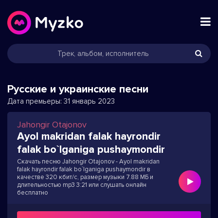
Русские и украинские песни
Дата премьеры:
31 январь 2023
Jahongir Otajonov
Ayol makridan falak hayrondir
falak bo`lganiga pushaymondir
Скачать песню Jahongir Otajonov - Ayol makridan
falak hayrondir falak bo`lganiga pushaymondir в
качестве 320 кбит/с, размер музыки 7.88 МБ и
длительностью mp3 3:21 или слушать онлайн
бесплатно