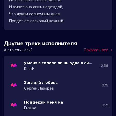
Не быть вам больше двоем.
И живет она лишь надеждой,
Что ярким солнечным днем
Придет ее ласковый нежный.
Другие треки исполнителя
А это слышали?
Показать все
у меня в голове лишь одна я лишен разума из за тебя
2:56
KhaliF
Загадай любовь
3:15
Сергей Лазарев
Поддержи меня ма
3:21
Бьянка