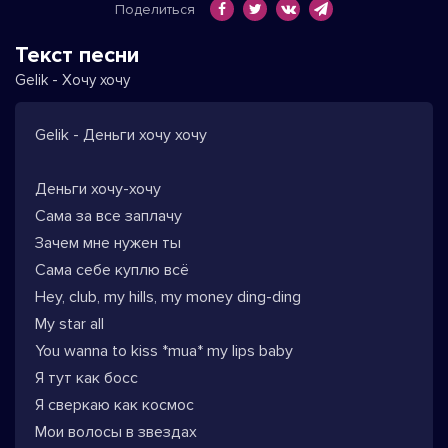
Поделиться
Текст песни
Gelik - Хочу хочу
Gelik - Деньги хочу хочу
Деньги хочу-хочу
Сама за все заплачу
Зачем мне нужен ты
Сама себе куплю всё
Hey, club, my hills, my money ding-ding
My star all
You wanna to kiss *mua* my lips baby
Я тут как босс
Я сверкаю как космос
Мои волосы в звездах