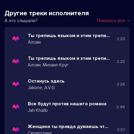
Другие треки исполнителя
А это слышали?
Показать все
Ты трепишь языком и этим трепишь нервы
2:20
Алсми
Ты трепишь языком и этим трепишь нервы
2:20
Алсми, Михаил Круг
Останусь здесь
2:26
Jakone, A.V.G
Все будут против нашего романа
3:46
Jah Khalib
Женщина ты правда думаешь что можешь стать выше
3:37
Скриптонит