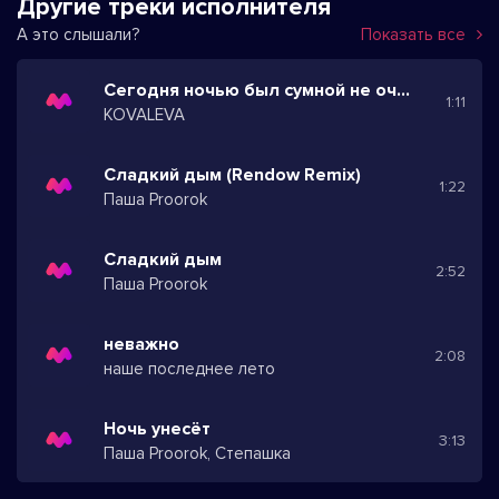
Другие треки исполнителя
А это слышали?
Показать все
Сегодня ночью был сумной не очень
1:11
KOVALEVA
Сладкий дым (Rendow Remix)
1:22
Паша Proorok
Сладкий дым
2:52
Паша Proorok
неважно
2:08
наше последнее лето
Ночь унесёт
3:13
Паша Proorok, Степашка