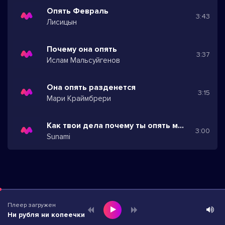
Опять Февраль
3:43
Лисицын
Почему она опять
3:37
Ислам Мальсуйгенов
Она опять разденется
3:15
Мари Краймбрери
Как твои дела почему ты опять молчишь
3:00
Sunami
Плеер загружен
Ни рубля ни копеечки