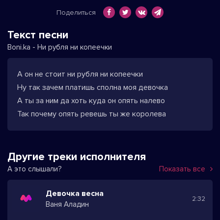
Поделиться
Текст песни
Boni.ka - Ни рубля ни копеечки
А он не стоит ни рубля ни копеечки
Ну так зачем платишь сполна моя девочка
А ты за ним да хоть куда он опять налево
Так почему опять ревешь ты же королева
Другие треки исполнителя
А это слышали?
Показать все
Девочка весна
2:32
Ваня Аладин