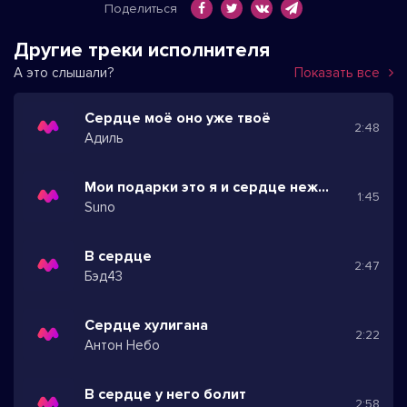
Поделиться
Другие треки исполнителя
А это слышали?
Показать все
Сердце моё оно уже твоё
2:48
Адиль
Мои подарки это я и сердце нежное мое
1:45
Suno
В сердце
2:47
Бэд43
Сердце хулигана
2:22
Антон Небо
В сердце у него болит
2:58