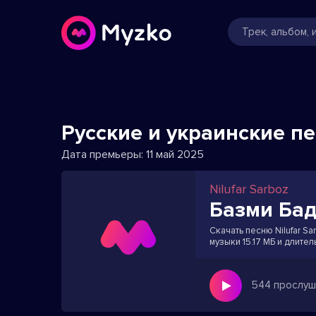
Русские и украинские п
Дата премьеры:
11 май 2025
Nilufar Sarboz
Базми Ба
Скачать песню Nilufar Sa
музыки 15.17 МБ и длите
544 прослуш