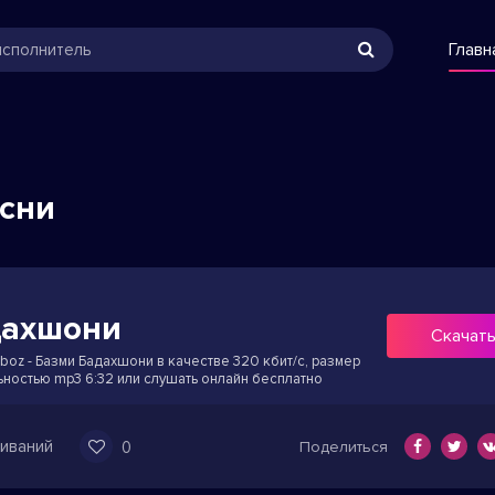
Главн
есни
дахшони
Скачат
rboz - Базми Бадахшони в качестве 320 кбит/с, размер
льностью mp3 6:32 или слушать онлайн бесплатно
иваний
0
Поделиться