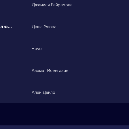
Джамиля Байрамова
Вот бы тебя забыть никогда не любить
Даша Эпова
Hovo
Азамат Исенгазин
Алан Дайло