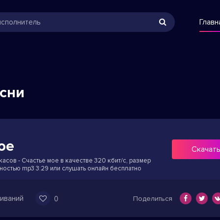
Главн
есни
ое
Скачат
асов - Счастье мое в качестве 320 кбит/с, размер
ьностью mp3 3:29 или слушать онлайн бесплатно
иваний
0
Поделиться