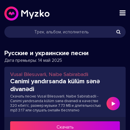
Русские и украинские песни
Дата премьеры:
14 май 2025
Vusal Bilesuvarli, Naibe Sabirabadli
Canimi yandırsanda külüm sənə
divanədi
Скачать песню Vusal Bilesuvarli, Naibe Sabirabadli -
Canimi yandırsanda külüm sənə divanədi в качестве
320 кбит/с, размер музыки 7.73 МБ и длительностью
mp3 3:17 или слушать онлайн бесплатно
Скачать