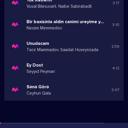
3:17
Vusal Bilesuvarli, Naibe Sabirabadli
Bir baxisinla aldin canimi ureyime yazdim adini
3:10
Nesimi Memmedov
Unudacam
2:59
Tacir Məmmədov, Səadət Hüseynzadə
Ey Dost
4:12
Seyyid Peyman
Sənə Görə
3:47
Ceyhun Qala