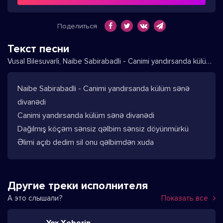
Поделиться
Текст песни
Vusal Bilesuvarli, Naibe Sabirabadli - Canimi yandırsanda külüm sənə divanədi
Naibe Sabirabadli - Canimi yandırsanda külüm sənə
divanədi
Canimi yandırsanda külüm sənə divanədi
Dağılmış köçəm sənsiz qəlbim sənsiz döyünmürkü
Əlimi açıb dedim sil onu qəlbimdən xuda
Другие треки исполнителя
А это слышали?
Показать все
Yox Xeberin