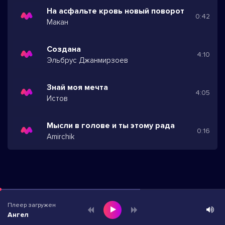
На асфальте кровь новый поворот
0:42
Макан
Создана
4:10
Эльбрус Джанмирзоев
Знай моя мечта
4:05
Истов
Мысли в голове и ты этому рада
0:16
Amirchik
Плеер загружен
Ангел