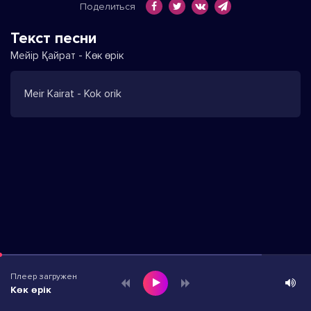
Поделиться
Текст песни
Мейір Қайрат - Көк өрік
Meir Kairat - Kok orik
Плеер загружен
Көк өрік