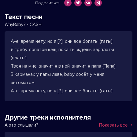
Поделиться
Текст песни
WhyBaby? - CASH
А-е, время нету, но я [?], они все богаты (гаты)
Я гребу лопатой кэш, пока ты ждёшь зарплаты
(платы)
Твоя на мне, значит я в ней, значит я папа (Папа)
В карманах у папы лавэ, baby сосёт у меня
автоматом
А-е, время нету, но я [?], они все богаты (гаты)
Другие треки исполнителя
А это слышали?
Показать все