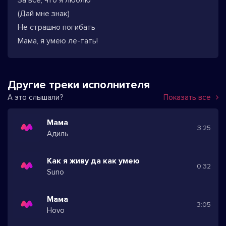
За всё, что я люблю
(Дай мне знак)
Не страшно погибать
Мама, я умею ле-тать!
Другие треки исполнителя
А это слышали?
Показать все
Мама
3:25
Адиль
Как я живу да как умею
0:32
Suno
Мама
3:05
Hovo