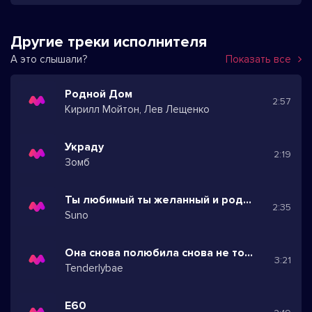
Другие треки исполнителя
А это слышали?
Показать все
Родной Дом
2:57
Кирилл Мойтон, Лев Лещенко
Украду
2:19
Зомб
Ты любимый ты желанный и родной
2:35
Suno
Она снова полюбила снова не того
3:21
Tenderlybae
Е60