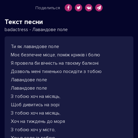
Поделиться
Текст песни
badactress - Лавандове поле
Ти як лавандове поле
Моє безпечне місце, поміж криків і болю
Я провела би вічність на твоєму балконі
Дозволь мені тихенько посидіти з тобою
Лавандове поле
Лавандове поле
З тобою хоч на місяць,
Щоб дивитись на зорі
З тобою хоч на місяць,
Хоч на тиждень до моря
З тобою хоч у місто,