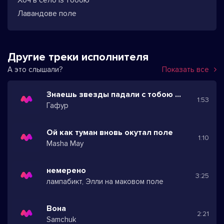
Хоч в село із тобою
Лавандове поле
Другие треки исполнителя
А это слышали?
Показать все
Знаешь звезды падали с тобою рядом
1:53
Гафур
Ой как туман вновь окутал поле
1:10
Masha May
немерено
3:25
лампабикт, Элли на маковом поле
Вона
2:21
Samchuk