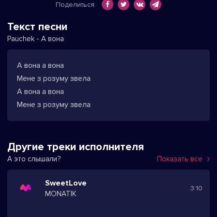
Поделиться
Текст песни
Pauchek - А вона
А вона а вона
Мене з розуму звела
А вона а вона
Мене з розуму звела
Другие треки исполнителя
А это слышали?
Показать все
SweetLove
3:10
MONATIK