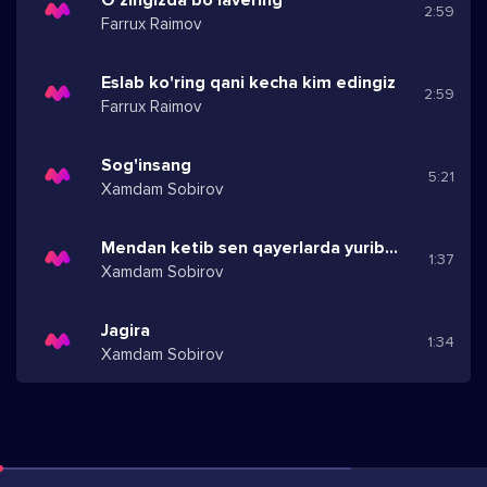
2:59
Farrux Raimov
Eslab ko'ring qani kecha kim edingiz
2:59
Farrux Raimov
Sog'insang
5:21
Xamdam Sobirov
Mendan ketib sen qayerlarda yuribsan daydib
1:37
Xamdam Sobirov
Jagira
1:34
Xamdam Sobirov