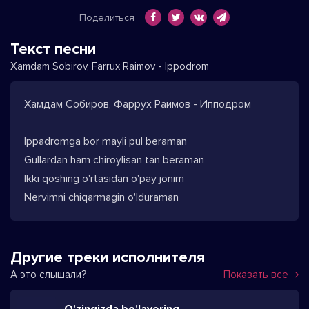
Поделиться
Текст песни
Xamdam Sobirov, Farrux Raimov - Ippodrom
Хамдам Собиров, Фаррух Раимов - Ипподром
Ippadromga bor mayli pul beraman
Gullardan ham chiroylisan tan beraman
Ikki qoshing o'rtasidan o'pay jonim
Nervimni chiqarmagin o'lduraman
Другие треки исполнителя
А это слышали?
Показать все
O'zingizda bo'lavering