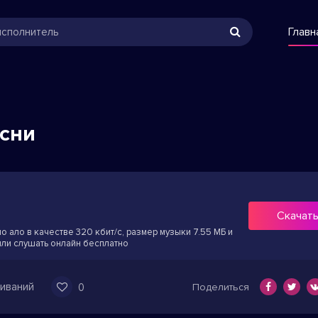
Главн
есни
Скачат
о ало в качестве 320 кбит/с, размер музыки 7.55 МБ и
или слушать онлайн бесплатно
иваний
0
Поделиться