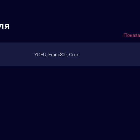
ля
Показа
YOFU, Franc82r, Crox