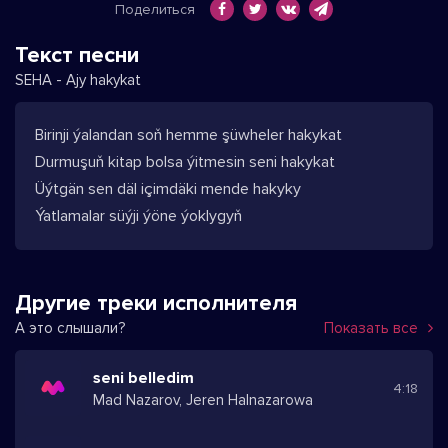
Поделиться
Текст песни
SEHA - Ajy hakykat
Birinji ýalandan soň hemme şüwheler hakykat
Durmuşuň kitap bolsa ýitmesin seni hakykat
Üýtgän sen däl içimdäki mende hakyky
Ýatlamalar süýji ýöne ýoklygyň
Другие треки исполнителя
А это слышали?
Показать все
seni belledim
4:18
Mad Nazarov, Jeren Halnazarowa