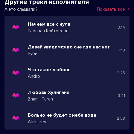
Другие треки исполнителя
А это слышали?
Показать все
Начнем все с нуля
3:14
Рамазан Кайтмесов
Давай увидимся во сне где нас нет
1:18
Руби
Что такое любовь
2:25
Andro
Любовь Хулигана
3:21
Zhamil Turan
Больно не будет с неба вода
2:58
Alekseev