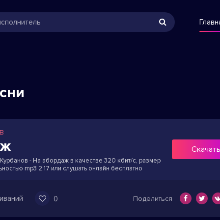
Главн
есни
в
аж
Скачат
урбанов - На абордаж в качестве 320 кбит/с, размер
ьностью mp3 2:17 или слушать онлайн бесплатно
иваний
0
Поделиться