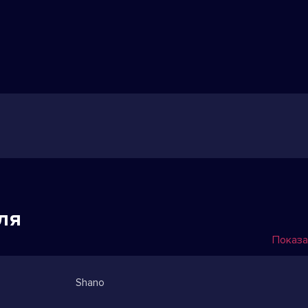
ля
Показа
Shano