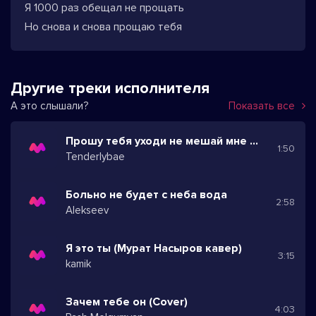
Я 1000 раз обещал не прощать
Но снова и снова прощаю тебя
Другие треки исполнителя
А это слышали?
Показать все
Прошу тебя уходи не мешай мне жит
1:50
Tenderlybae
Больно не будет с неба вода
2:58
Alekseev
Я это ты (Мурат Насыров кавер)
3:15
kamik
Зачем тебе он (Cover)
4:03