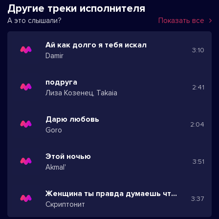
Другие треки исполнителя
А это слышали?
Показать все
Ай как долго я тебя искал
3:10
Damir
подруга
2:41
Лиза Козенец, Takaia
Дарю любовь
2:04
Goro
Этой ночью
3:51
Akmal'
Женщина ты правда думаешь что можешь стать выше
3:37
Скриптонит