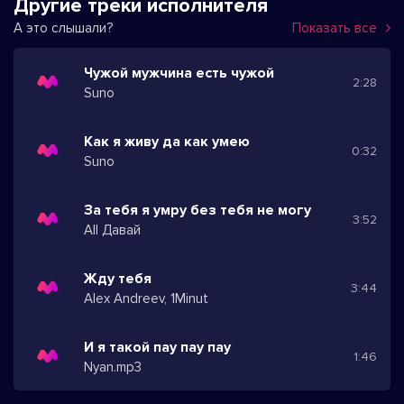
Другие треки исполнителя
А это слышали?
Показать все
Чужой мужчина есть чужой
2:28
Suno
Как я живу да как умею
0:32
Suno
За тебя я умру без тебя не могу
3:52
All Давай
Жду тебя
3:44
Alex Andreev, 1Minut
И я такой пау пау пау
1:46
Nyan.mp3