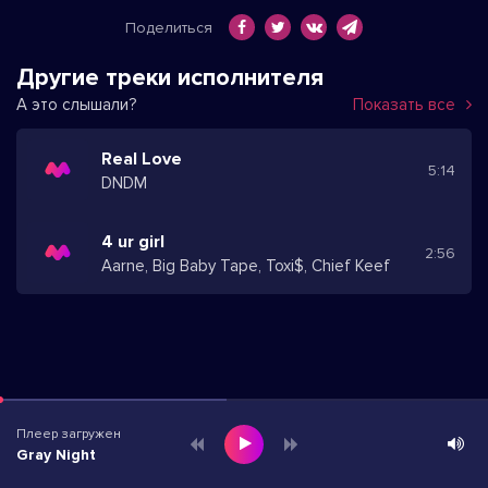
Поделиться
Другие треки исполнителя
А это слышали?
Показать все
Real Love
5:14
DNDM
4 ur girl
2:56
Aarne, Big Baby Tape, Toxi$, Chief Keef
Плеер загружен
Gray Night