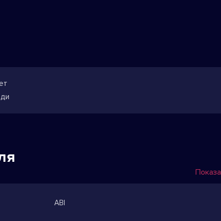
ет
ади
ля
Показа
ABI