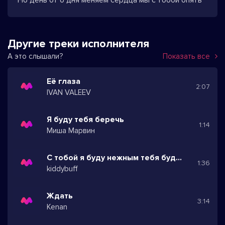
Но день от о дня меняем сердца мы с тобой опять
Другие треки исполнителя
А это слышали?
Показать все
Её глаза
2:07
IVAN VALEEV
Я буду тебя беречь
1:14
Миша Марвин
С тобой я буду нежным тебя буду любить
1:36
kiddybuff
Ждать
3:14
Kenan