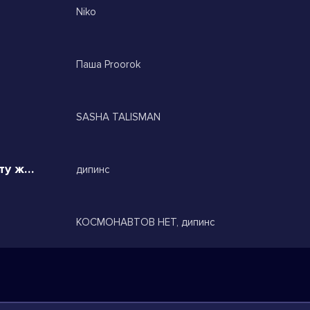
Niko
Паша Proorok
SASHA TALISMAN
Убегай давай дыши плюнь на эту жизнь
дипинс
КОСМОНАВТОВ НЕТ, дипинс