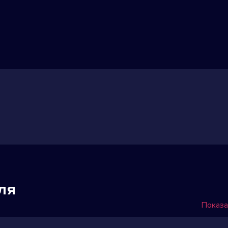
ля
Показа