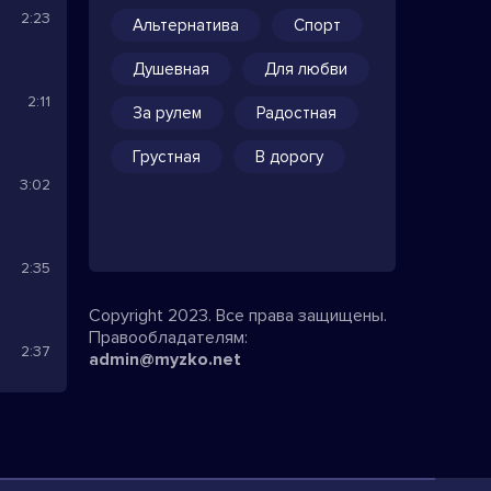
2:23
Альтернатива
Спорт
Душевная
Для любви
2:11
За рулем
Радостная
Грустная
В дорогу
3:02
2:35
Copyright 2023. Все права защищены.
Правообладателям:
2:37
admin@myzko.net