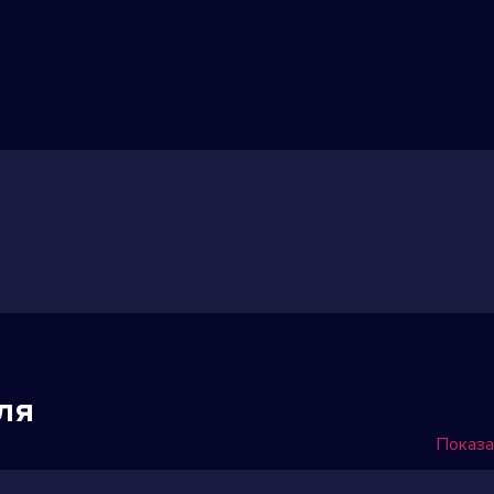
ля
Показа