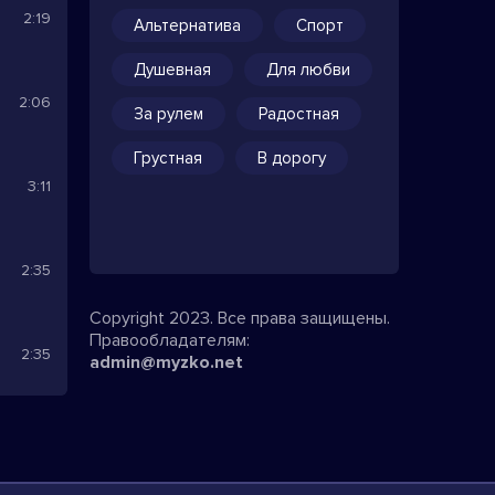
2:19
Альтернатива
Спорт
Душевная
Для любви
2:06
За рулем
Радостная
Грустная
В дорогу
3:11
2:35
Copyright 2023. Все права защищены.
Правообладателям:
2:35
admin@myzko.net