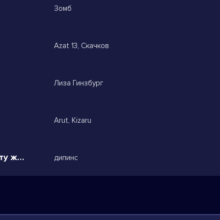
Зомб
Azat 13, Скачков
Лиза Гинзбург
Arut, Kizaru
Убегай давай дыши плюнь на эту жизнь
дипинс