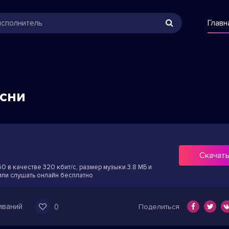
Главн
есни
Скачат
60 в качестве 320 кбит/с, размер музыки 3.8 МБ и
или слушать онлайн бесплатно
иваний
0
Поделиться