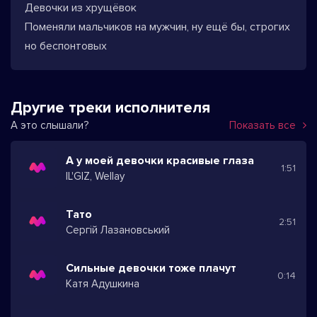
Девочки из хрущёвок
Поменяли мальчиков на мужчин, ну ещё бы, строгих
но беспонтовых
Другие треки исполнителя
А это слышали?
Показать все
А у моей девочки красивые глаза
1:51
IL'GIZ, Wellay
Тато
2:51
Сергій Лазановський
Сильные девочки тоже плачут
0:14
Катя Адушкина