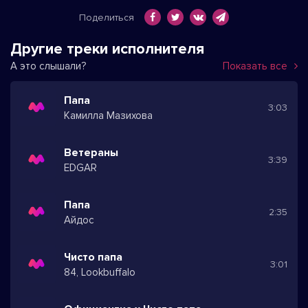
Поделиться
Другие треки исполнителя
А это слышали?
Показать все
Папа
3:03
Камилла Мазихова
Ветераны
3:39
EDGAR
Папа
2:35
Айдос
Чисто папа
3:01
84, Lookbuffalo