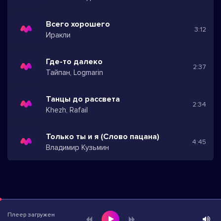
Всего хорошего
3:12
Иракли
Где-то далеко
2:37
Тайпан, Logmarin
Танцы до рассвета
2:34
Khezh, Rafail
Только ты и я (Слово пацана)
4:45
Владимир Кузьмин
Плеер загружен