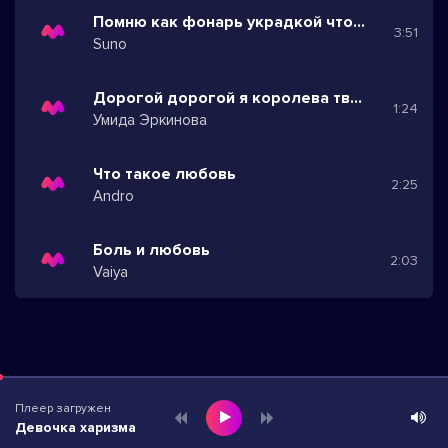
Помню как фонарь украдкой что покоя не давал
3:51
Suno
Дорогой дорогой я королева твоя
1:24
Умида Эркинова
Что такое любовь
2:25
Andro
Боль и любовь
2:03
Vaiya
Плеер загружен
Девочка харизма