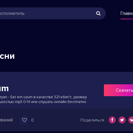
Главн
есни
um
Скачат
yan - Ser em uzum в качестве 321 кбит/с, размер
ьностью mp3 0:14 или слушать онлайн бесплатно
иваний
0
Поделиться