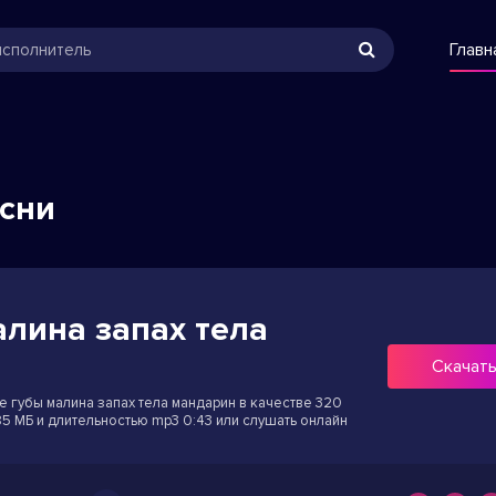
Главн
есни
алина запах тела
Скачат
 Ее губы малина запах тела мандарин в качестве 320
.85 МБ и длительностью mp3 0:43 или слушать онлайн