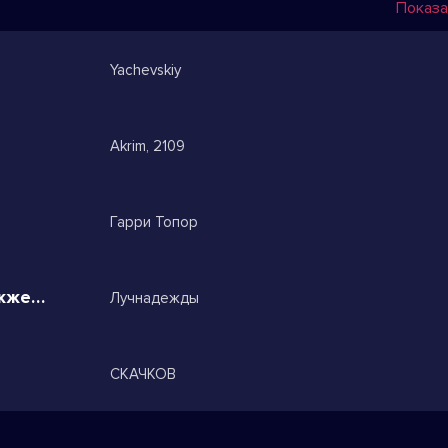
Показа
Yachevskiy
Akrim, 2109
Гарри Топор
Ты ждешь пока я остываю обожжешь губы
Лучнадежды
СКАЧКОВ