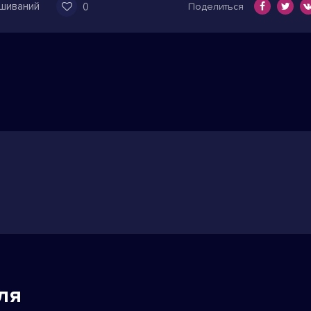
ушиваний
0
Поделиться
ля