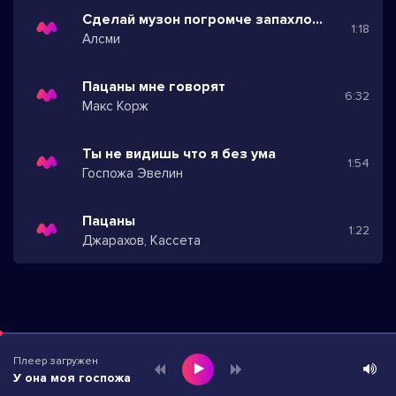
Сделай музон погромче запахло за окном
1:18
Алсми
Пацаны мне говорят
6:32
Макс Корж
Ты не видишь что я без ума
1:54
Госпожа Эвелин
Пацаны
1:22
Джарахов, Кассета
Плеер загружен
У она моя госпожа